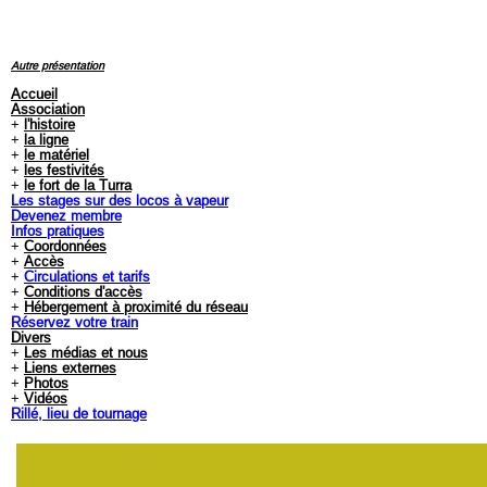
Autre présentation
Accueil
Association
+
l'histoire
+
la ligne
+
le matériel
+
les festivités
+
le fort de la Turra
Les stages sur des locos à vapeur
Devenez membre
Infos pratiques
+
Coordonnées
+
Accès
+
Circulations et tarifs
+
Conditions d'accès
+
Hébergement à proximité du réseau
Réservez votre train
Divers
+
Les médias et nous
+
Liens externes
+
Photos
+
Vidéos
Rillé, lieu de tournage